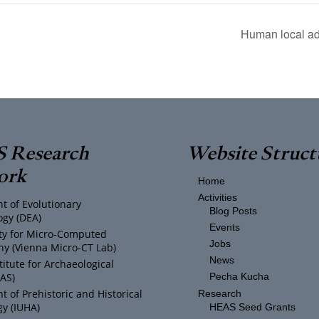
Human local ad
 Research
Website Struct
ork
Home
Activities
t of Evolutionary
Blog Posts
ogy (DEA)
Events
ity for Micro-Computed
Jobs
y (Vienna Micro-CT Lab)
News
titute for Archaeological
IAS)
Pecha Kucha
 of Prehistoric and Historical
Research
y (IUHA)
HEAS Seed Grants