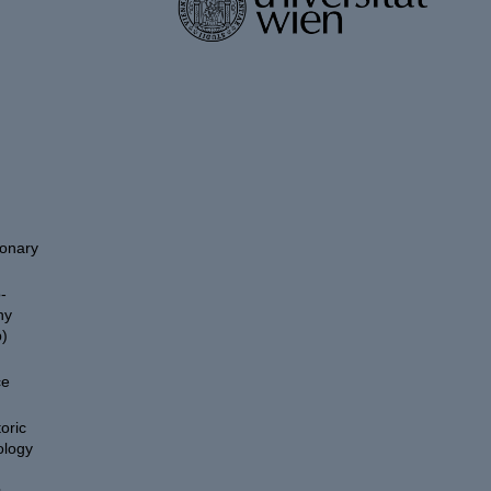
ionary
-
hy
)
ce
oric
ology