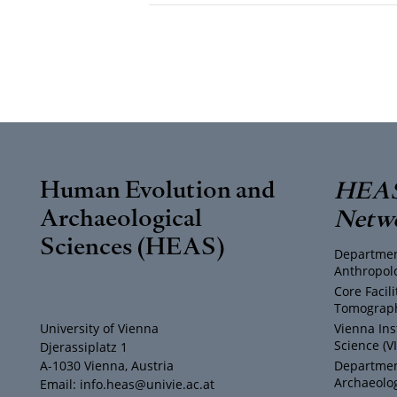
Human Evolution and
HEAS
Archaeological
Netw
Sciences (HEAS)
Departmen
Anthropol
Core Facil
Tomograph
University of Vienna
Vienna Ins
Science (V
Djerassiplatz 1
A-1030 Vienna, Austria
Department
Archaeolog
Email: info.heas@univie.ac.at