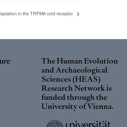
aptation in the TRPM8 cold receptor
ure
The Human Evolution
and Archaeological
Sciences (HEAS)
Research Network is
funded through the
University of Vienna
.