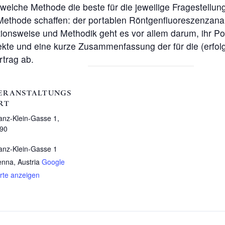
, welche Methode die beste für die jeweilige Fragestellun
n Methode schaffen: der portablen Röntgenfluoreszenzan
ionsweise und Methodik geht es vor allem darum, ihr Po
jekte und eine kurze Zusammenfassung der für die (erfol
rtrag ab.
ERANSTALTUNGS
RT
anz-Klein-Gasse 1,
90
anz-Klein-Gasse 1
enna
,
Austria
Google
rte anzeigen