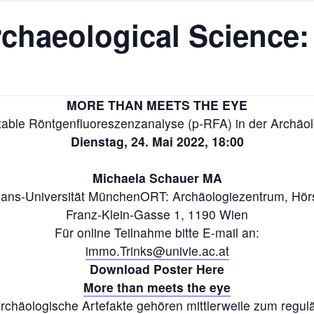
rchaeological Science:
MORE THAN MEETS THE EYE
table Röntgenfluoreszenzanalyse (p-RFA) in der Archäol
Dienstag, 24. Mai 2022, 18:00
Michaela Schauer MA
ans-Universität MünchenORT: Archäologiezentrum, Hörs
Franz-Klein-Gasse 1, 1190 Wien
Für online Teilnahme bitte E-mail an:
immo.Trinks@univie.ac.at
Download Poster Here
More than meets the eye
häologische Artefakte gehören mittlerweile zum regulä